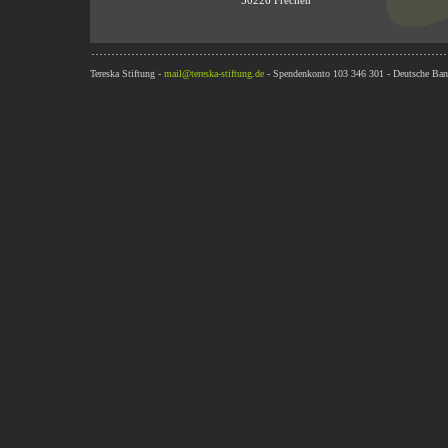
50226 Frechen
Tereska Stiftung -
mail@tereska-stiftung.de
- Spendenkonto 103 346 301 - Deutsche Ba